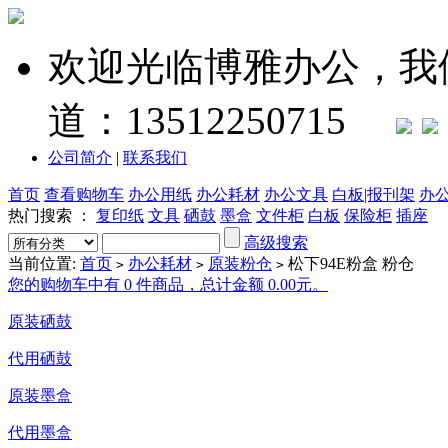
欢迎光临博雅办公，我
道：13512250715
公司简介
|
联系我们
首页
查看购物车
办公用纸
办公耗材
办公文具
白板|报刊架
办
热门搜索 ：
复印纸
文具
硒鼓
墨盒
文件柜
白板
保险柜
插座
高级搜索
当前位置:
首页
办公耗材
原装粉仓
松下94E粉盒 粉仓
>
>
>
您的购物车中有 0 件商品，总计金额 0.00元。
原装硒鼓
代用硒鼓
原装墨盒
代用墨盒