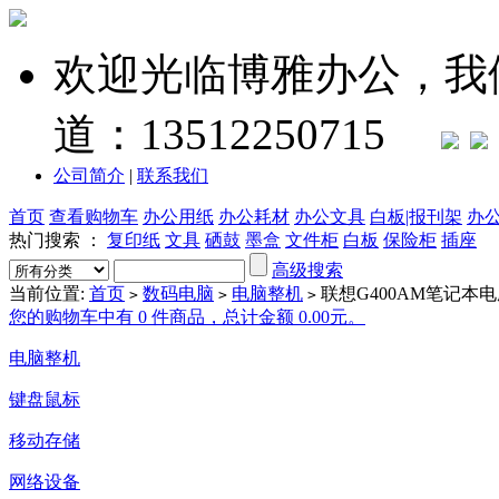
欢迎光临博雅办公，我
道：13512250715
公司简介
|
联系我们
首页
查看购物车
办公用纸
办公耗材
办公文具
白板|报刊架
办
热门搜索 ：
复印纸
文具
硒鼓
墨盒
文件柜
白板
保险柜
插座
高级搜索
当前位置:
首页
数码电脑
电脑整机
联想G400AM笔记本电脑 1
>
>
>
您的购物车中有 0 件商品，总计金额 0.00元。
电脑整机
键盘鼠标
移动存储
网络设备