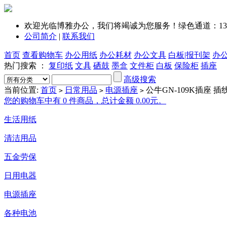
欢迎光临博雅办公，我们将竭诚为您服务！绿色通道：1351
公司简介
|
联系我们
首页
查看购物车
办公用纸
办公耗材
办公文具
白板|报刊架
办
热门搜索 ：
复印纸
文具
硒鼓
墨盒
文件柜
白板
保险柜
插座
高级搜索
当前位置:
首页
日常用品
电源插座
公牛GN-109K插座 插
>
>
>
您的购物车中有 0 件商品，总计金额 0.00元。
生活用纸
清洁用品
五金劳保
日用电器
电源插座
各种电池