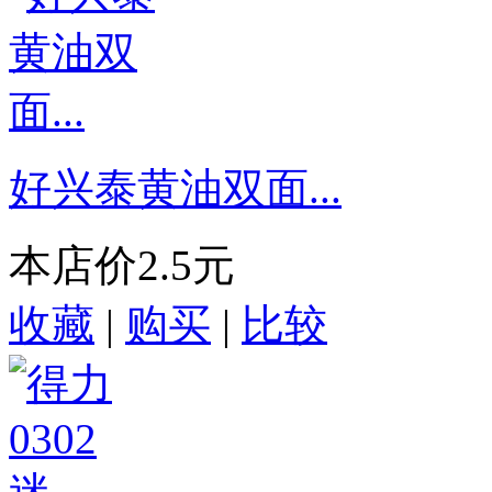
好兴泰黄油双面...
本店价
2.5元
收藏
|
购买
|
比较