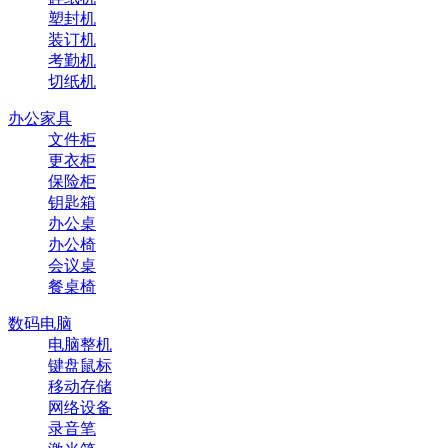
塑封机
装订机
考勤机
切纸机
办公家具
文件柜
更衣柜
保险柜
钥匙箱
办公桌
办公椅
会议桌
餐桌椅
数码电脑
电脑整机
键盘鼠标
移动存储
网络设备
录音笔