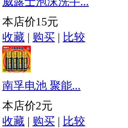
威露士泡沫洗手...
本店价
15元
收藏
|
购买
|
比较
南孚电池 聚能...
本店价
2元
收藏
|
购买
|
比较