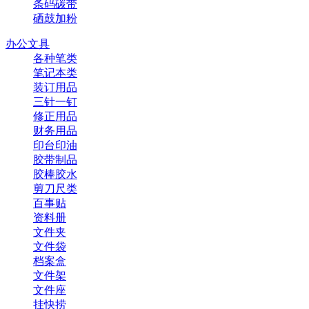
条码碳带
硒鼓加粉
办公文具
各种笔类
笔记本类
装订用品
三针一钉
修正用品
财务用品
印台印油
胶带制品
胶棒胶水
剪刀尺类
百事贴
资料册
文件夹
文件袋
档案盒
文件架
文件座
挂快捞