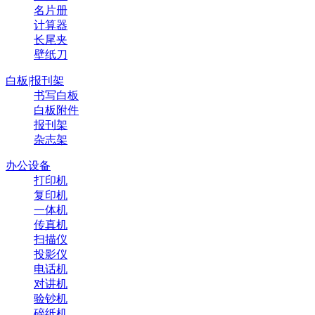
名片册
计算器
长尾夹
壁纸刀
白板|报刊架
书写白板
白板附件
报刊架
杂志架
办公设备
打印机
复印机
一体机
传真机
扫描仪
投影仪
电话机
对讲机
验钞机
碎纸机