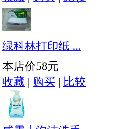
绿科林打印纸 ...
本店价
58元
收藏
|
购买
|
比较