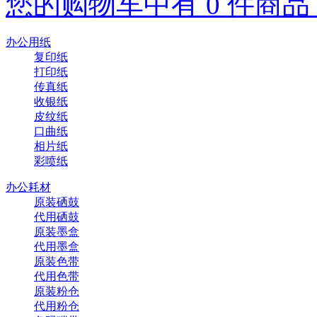
您的购物车中有 0 件商品，
办公用纸
复印纸
打印纸
传真纸
收银纸
皮纹纸
口曲纸
相片纸
彩喷纸
办公耗材
原装硒鼓
代用硒鼓
原装墨盒
代用墨盒
原装色带
代用色带
原装粉仓
代用粉仓