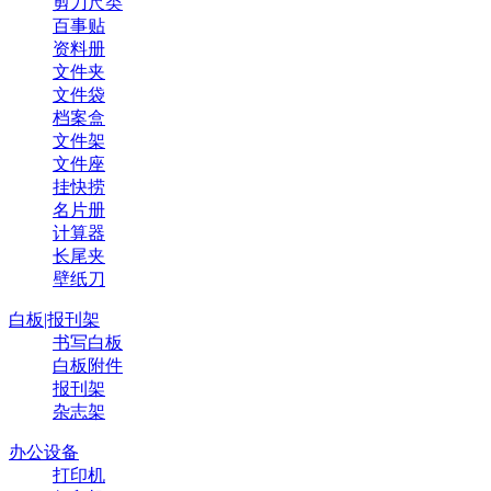
剪刀尺类
百事贴
资料册
文件夹
文件袋
档案盒
文件架
文件座
挂快捞
名片册
计算器
长尾夹
壁纸刀
白板|报刊架
书写白板
白板附件
报刊架
杂志架
办公设备
打印机