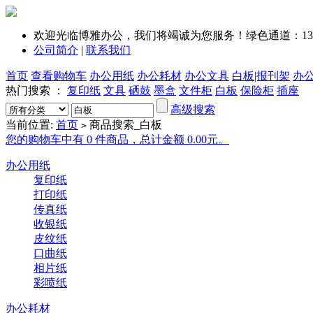
欢迎光临博雅办公，我们将竭诚为您服务！绿色通道：1351
公司简介
|
联系我们
首页
查看购物车
办公用纸
办公耗材
办公文具
白板|报刊架
办
热门搜索 ：
复印纸
文具
硒鼓
墨盒
文件柜
白板
保险柜
插座
高级搜索
当前位置:
首页
商品搜索_白板
>
您的购物车中有 0 件商品，总计金额 0.00元。
办公用纸
复印纸
打印纸
传真纸
收银纸
皮纹纸
口曲纸
相片纸
彩喷纸
办公耗材