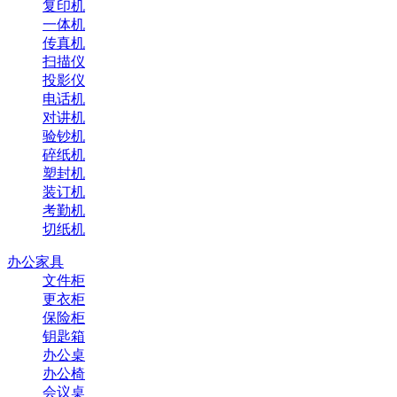
复印机
一体机
传真机
扫描仪
投影仪
电话机
对讲机
验钞机
碎纸机
塑封机
装订机
考勤机
切纸机
办公家具
文件柜
更衣柜
保险柜
钥匙箱
办公桌
办公椅
会议桌