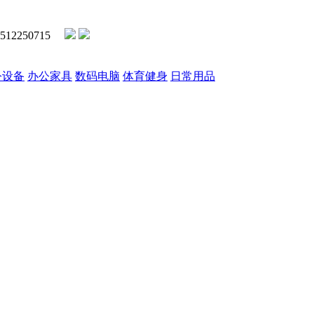
2250715
公设备
办公家具
数码电脑
体育健身
日常用品