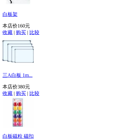
白板架
本店价
160元
收藏
|
购买
|
比较
三A白板 1m...
本店价
380元
收藏
|
购买
|
比较
白板磁粒 磁扣