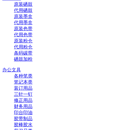
原装硒鼓
代用硒鼓
原装墨盒
代用墨盒
原装色带
代用色带
原装粉仓
代用粉仓
条码碳带
硒鼓加粉
办公文具
各种笔类
笔记本类
装订用品
三针一钉
修正用品
财务用品
印台印油
胶带制品
胶棒胶水