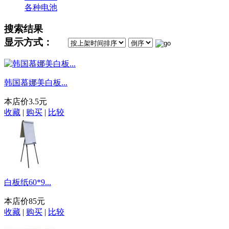
各种电池
搜索结果
显示方式：
韩国慕娜美白板...
本店价
3.5元
收藏
|
购买
|
比较
白板纸60*9...
本店价
85元
收藏
|
购买
|
比较