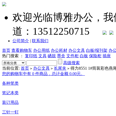
欢迎光临博雅办公，我
道：13512250715
公司简介
|
联系我们
首页
查看购物车
办公用纸
办公耗材
办公文具
白板|报刊架
办
热门搜索 ：
复印纸
文具
硒鼓
墨盒
文件柜
白板
保险柜
插座
高级搜索
当前位置:
首页
办公文具
长尾夹
得力8551 1#筒装彩色燕尾
>
>
>
您的购物车中有 0 件商品，总计金额 0.00元。
各种笔类
笔记本类
装订用品
三针一钉