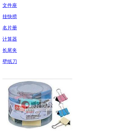
文件座
挂快捞
名片册
计算器
长尾夹
壁纸刀