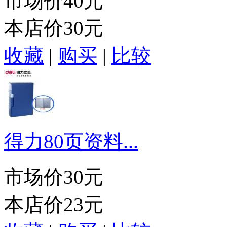
市场价
40元
本店价
30元
收藏
|
购买
|
比较
得力80页资料...
市场价
30元
本店价
23元