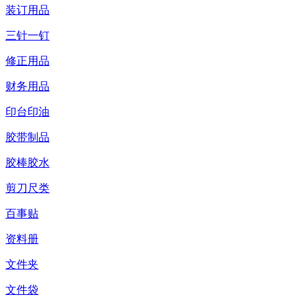
装订用品
三针一钉
修正用品
财务用品
印台印油
胶带制品
胶棒胶水
剪刀尺类
百事贴
资料册
文件夹
文件袋