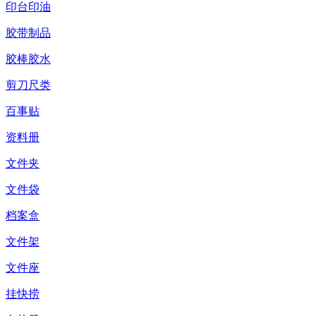
印台印油
胶带制品
胶棒胶水
剪刀尺类
百事贴
资料册
文件夹
文件袋
档案盒
文件架
文件座
挂快捞