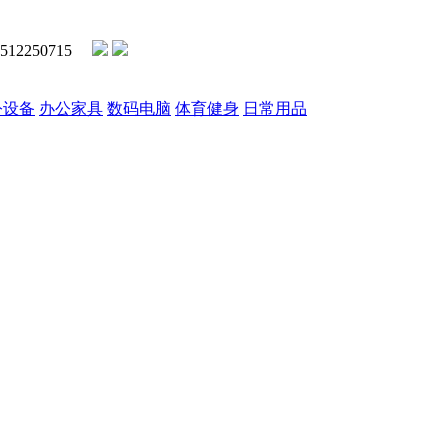
2250715
公设备
办公家具
数码电脑
体育健身
日常用品