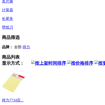
名片册
计算器
长尾夹
壁纸刀
商品筛选
品牌：
全部
得力
商品列表
显示方式：
得力7734百...