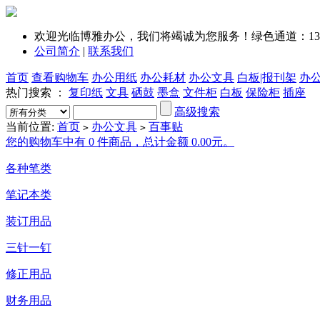
欢迎光临博雅办公，我们将竭诚为您服务！绿色通道：1351
公司简介
|
联系我们
首页
查看购物车
办公用纸
办公耗材
办公文具
白板|报刊架
办
热门搜索 ：
复印纸
文具
硒鼓
墨盒
文件柜
白板
保险柜
插座
高级搜索
当前位置:
首页
办公文具
百事贴
>
>
您的购物车中有 0 件商品，总计金额 0.00元。
各种笔类
笔记本类
装订用品
三针一钉
修正用品
财务用品