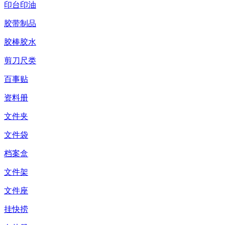
印台印油
胶带制品
胶棒胶水
剪刀尺类
百事贴
资料册
文件夹
文件袋
档案盒
文件架
文件座
挂快捞