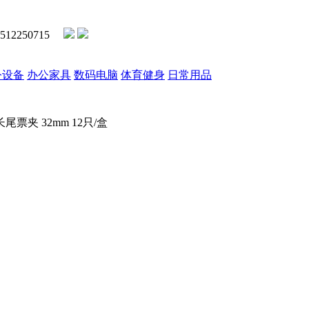
2250715
公设备
办公家具
数码电脑
体育健身
日常用品
尾票夹 32mm 12只/盒