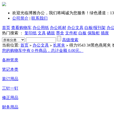
欢迎光临博雅办公，我们将竭诚为您服务！绿色通道：1351
公司简介
|
联系我们
首页
查看购物车
办公用纸
办公耗材
办公文具
白板|报刊架
办
热门搜索 ：
复印纸
文具
硒鼓
墨盒
文件柜
白板
保险柜
插座
高级搜索
当前位置:
首页
办公文具
长尾夹
得力9543 3#黑色燕尾夹 长
>
>
>
您的购物车中有 0 件商品，总计金额 0.00元。
各种笔类
笔记本类
装订用品
三针一钉
修正用品
财务用品