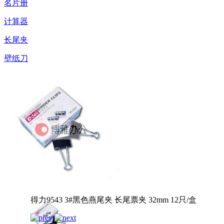
名片册
计算器
长尾夹
壁纸刀
得力9543 3#黑色燕尾夹 长尾票夹 32mm 12只/盒