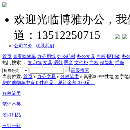
欢迎光临博雅办公，我
道：13512250715
公司简介
|
联系我们
首页
查看购物车
办公用纸
办公耗材
办公文具
白板|报刊架
办
热门搜索 ：
复印纸
文具
硒鼓
墨盒
文件柜
白板
保险柜
插座
高级搜索
当前位置:
首页
办公文具
各种笔类
真彩009中性笔 签字笔0
>
>
>
您的购物车中有 0 件商品，总计金额 0.00元。
各种笔类
笔记本类
装订用品
三针一钉