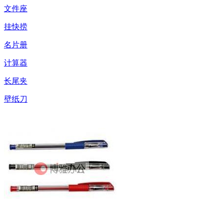
文件座
挂快捞
名片册
计算器
长尾夹
壁纸刀