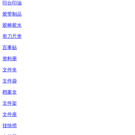
印台印油
胶带制品
胶棒胶水
剪刀尺类
百事贴
资料册
文件夹
文件袋
档案盒
文件架
文件座
挂快捞