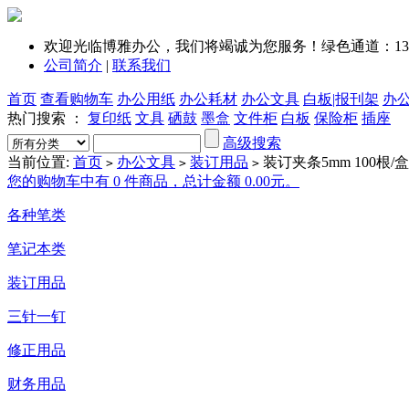
欢迎光临博雅办公，我们将竭诚为您服务！绿色通道：1351
公司简介
|
联系我们
首页
查看购物车
办公用纸
办公耗材
办公文具
白板|报刊架
办
热门搜索 ：
复印纸
文具
硒鼓
墨盒
文件柜
白板
保险柜
插座
高级搜索
当前位置:
首页
办公文具
装订用品
装订夹条5mm 100根/盒
>
>
>
您的购物车中有 0 件商品，总计金额 0.00元。
各种笔类
笔记本类
装订用品
三针一钉
修正用品
财务用品