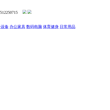
2250715
公设备
办公家具
数码电脑
体育健身
日常用品