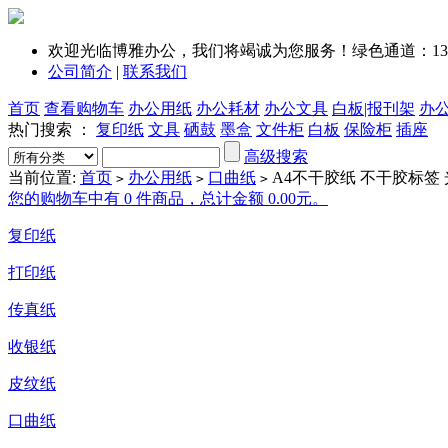
欢迎光临博雅办公，我们将竭诚为您服务！绿色通道：1351
公司简介
|
联系我们
首页
查看购物车
办公用纸
办公耗材
办公文具
白板|报刊架
办
热门搜索 ：
复印纸
文具
硒鼓
墨盒
文件柜
白板
保险柜
插座
高级搜索
当前位置:
首页
办公用纸
口曲纸
A4不干胶纸 不干胶标签 光
>
>
>
您的购物车中有 0 件商品，总计金额 0.00元。
复印纸
打印纸
传真纸
收银纸
皮纹纸
口曲纸