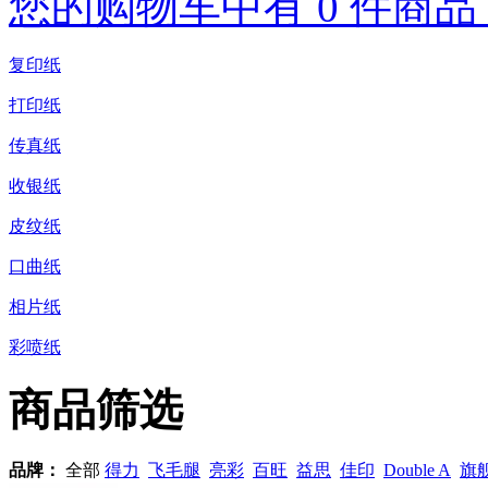
您的购物车中有 0 件商品，
复印纸
打印纸
传真纸
收银纸
皮纹纸
口曲纸
相片纸
彩喷纸
商品筛选
品牌：
全部
得力
飞毛腿
亮彩
百旺
益思
佳印
Double A
旗