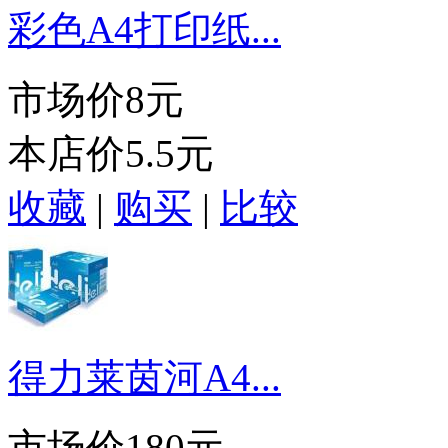
彩色A4打印纸...
市场价
8元
本店价
5.5元
收藏
|
购买
|
比较
得力莱茵河A4...
市场价
180元