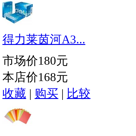
得力莱茵河A3...
市场价
180元
本店价
168元
收藏
|
购买
|
比较