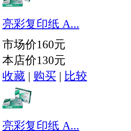
亮彩复印纸 A...
市场价
160元
本店价
130元
收藏
|
购买
|
比较
亮彩复印纸 A...