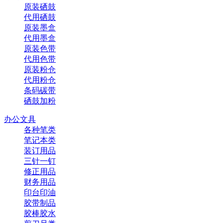
原装硒鼓
代用硒鼓
原装墨盒
代用墨盒
原装色带
代用色带
原装粉仓
代用粉仓
条码碳带
硒鼓加粉
办公文具
各种笔类
笔记本类
装订用品
三针一钉
修正用品
财务用品
印台印油
胶带制品
胶棒胶水