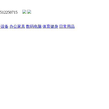
2250715
公设备
办公家具
数码电脑
体育健身
日常用品