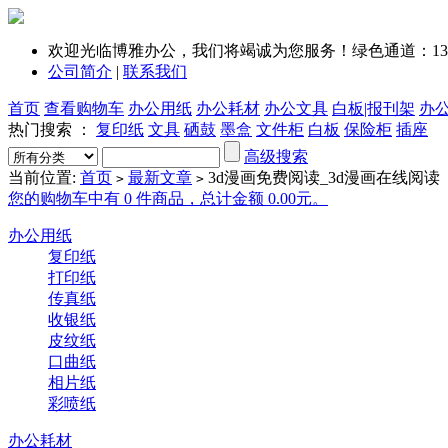
欢迎光临博雅办公，我们将竭诚为您服务！绿色通道：1351
公司简介
|
联系我们
首页
查看购物车
办公用纸
办公耗材
办公文具
白板|报刊架
办
热门搜索 ：
复印纸
文具
硒鼓
墨盒
文件柜
白板
保险柜
插座
高级搜索
当前位置:
首页
最新文章
3d漫画免费阅读_3d漫画在线阅读
>
>
您的购物车中有 0 件商品，总计金额 0.00元。
办公用纸
复印纸
打印纸
传真纸
收银纸
皮纹纸
口曲纸
相片纸
彩喷纸
办公耗材