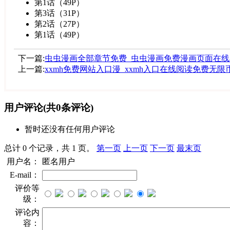
第1话（49P）
第3话（31P）
第2话（27P）
第1话（49P）
下一篇:
虫虫漫画全部章节免费_虫虫漫画免费漫画页面在线
上一篇:
xxmh免费网站入口漫_xxmh入口在线阅读免费无限
用户评论
(共
0
条评论)
暂时还没有任何用户评论
总计 0 个记录，共 1 页。
第一页
上一页
下一页
最末页
用户名：
匿名用户
E-mail：
评价等
级：
评论内
容：