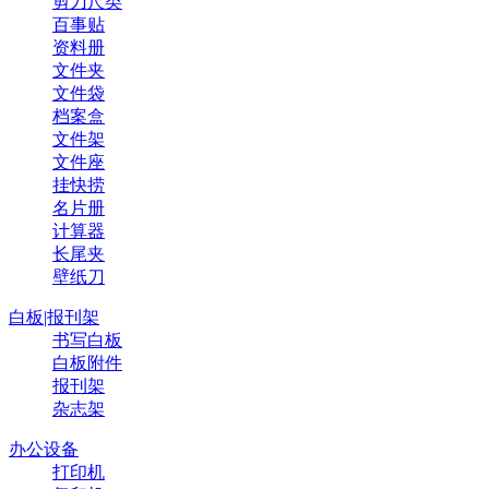
剪刀尺类
百事贴
资料册
文件夹
文件袋
档案盒
文件架
文件座
挂快捞
名片册
计算器
长尾夹
壁纸刀
白板|报刊架
书写白板
白板附件
报刊架
杂志架
办公设备
打印机