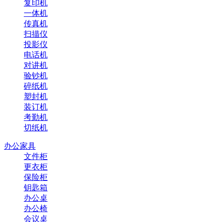
复印机
一体机
传真机
扫描仪
投影仪
电话机
对讲机
验钞机
碎纸机
塑封机
装订机
考勤机
切纸机
办公家具
文件柜
更衣柜
保险柜
钥匙箱
办公桌
办公椅
会议桌