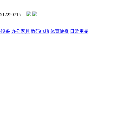
2250715
公设备
办公家具
数码电脑
体育健身
日常用品