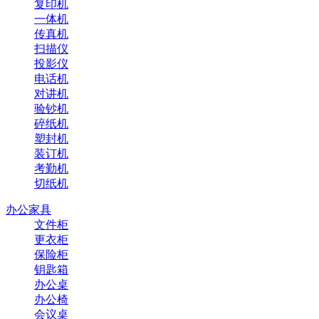
复印机
一体机
传真机
扫描仪
投影仪
电话机
对讲机
验钞机
碎纸机
塑封机
装订机
考勤机
切纸机
办公家具
文件柜
更衣柜
保险柜
钥匙箱
办公桌
办公椅
会议桌