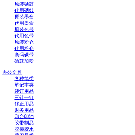
原装硒鼓
代用硒鼓
原装墨盒
代用墨盒
原装色带
代用色带
原装粉仓
代用粉仓
条码碳带
硒鼓加粉
办公文具
各种笔类
笔记本类
装订用品
三针一钉
修正用品
财务用品
印台印油
胶带制品
胶棒胶水