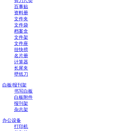
剪刀尺类
百事贴
资料册
文件夹
文件袋
档案盒
文件架
文件座
挂快捞
名片册
计算器
长尾夹
壁纸刀
白板|报刊架
书写白板
白板附件
报刊架
杂志架
办公设备
打印机