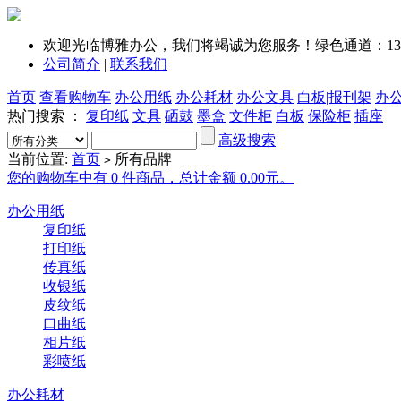
欢迎光临博雅办公，我们将竭诚为您服务！绿色通道：1351
公司简介
|
联系我们
首页
查看购物车
办公用纸
办公耗材
办公文具
白板|报刊架
办
热门搜索 ：
复印纸
文具
硒鼓
墨盒
文件柜
白板
保险柜
插座
高级搜索
当前位置:
首页
所有品牌
>
您的购物车中有 0 件商品，总计金额 0.00元。
办公用纸
复印纸
打印纸
传真纸
收银纸
皮纹纸
口曲纸
相片纸
彩喷纸
办公耗材