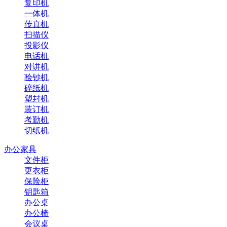
复印机
一体机
传真机
扫描仪
投影仪
电话机
对讲机
验钞机
碎纸机
塑封机
装订机
考勤机
切纸机
办公家具
文件柜
更衣柜
保险柜
钥匙箱
办公桌
办公椅
会议桌