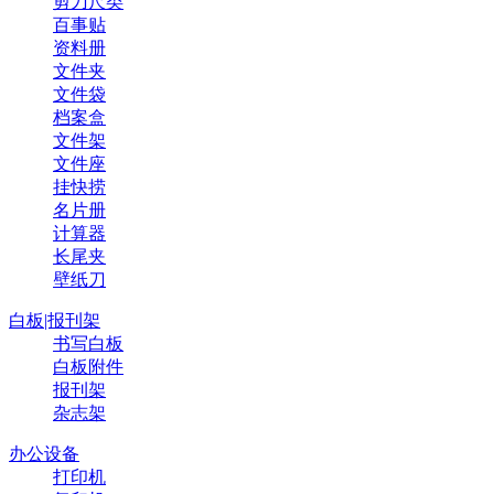
剪刀尺类
百事贴
资料册
文件夹
文件袋
档案盒
文件架
文件座
挂快捞
名片册
计算器
长尾夹
壁纸刀
白板|报刊架
书写白板
白板附件
报刊架
杂志架
办公设备
打印机