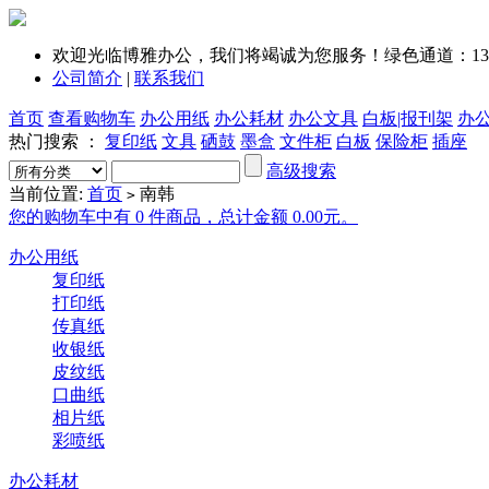
欢迎光临博雅办公，我们将竭诚为您服务！绿色通道：1351
公司简介
|
联系我们
首页
查看购物车
办公用纸
办公耗材
办公文具
白板|报刊架
办
热门搜索 ：
复印纸
文具
硒鼓
墨盒
文件柜
白板
保险柜
插座
高级搜索
当前位置:
首页
南韩
>
您的购物车中有 0 件商品，总计金额 0.00元。
办公用纸
复印纸
打印纸
传真纸
收银纸
皮纹纸
口曲纸
相片纸
彩喷纸
办公耗材