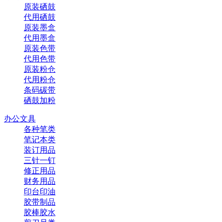
原装硒鼓
代用硒鼓
原装墨盒
代用墨盒
原装色带
代用色带
原装粉仓
代用粉仓
条码碳带
硒鼓加粉
办公文具
各种笔类
笔记本类
装订用品
三针一钉
修正用品
财务用品
印台印油
胶带制品
胶棒胶水